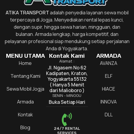
ATIKA TRANSPORT
adalah penyedia layanan sewa mobil
terpercaya di Jogja. Menyediakan rental lepas kunci,
dengan supir, hingga sewa harian, mingguan, dan
bulanan. Armada lengkap, harga kompetitif, dan
pelayanan profesional siap mendukung setiap perjalanan
Anda di Yogyakarta.
MENU UTAMA
Kontak Kami
ARMADA
Alamat :
Home
AVANZA
Jl. Ngasem No 62
Kadipaten, Kraton,
Tentang Kami
ELF
Yogyakarta 55132
( Hanya 5 Menit
Sewa Mobil Jogja
HIACE
dari Malioboro )
SENIN - MINGGU
Armada
INNOVA
Buka Setiap Hari
Kontak
DLL
Blog
24/7 RENTAL
SERVICES