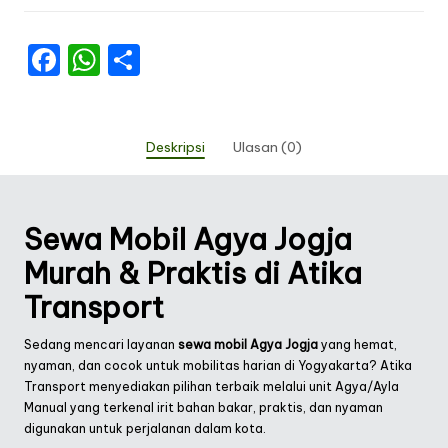
F
W
S
a
h
h
c
a
ar
e
ts
e
Deskripsi
Ulasan (0)
b
A
o
p
Sewa Mobil Agya Jogja
o
p
Murah & Praktis di Atika
k
Transport
Sedang mencari layanan
sewa mobil Agya Jogja
yang hemat,
nyaman, dan cocok untuk mobilitas harian di Yogyakarta? Atika
Transport menyediakan pilihan terbaik melalui unit Agya/Ayla
Manual yang terkenal irit bahan bakar, praktis, dan nyaman
digunakan untuk perjalanan dalam kota.