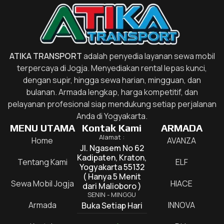
ATIKA TRANSPORT
adalah penyedia layanan sewa mobil
terpercaya di Jogja. Menyediakan rental lepas kunci,
dengan supir, hingga sewa harian, mingguan, dan
bulanan. Armada lengkap, harga kompetitif, dan
pelayanan profesional siap mendukung setiap perjalanan
Anda di Yogyakarta.
MENU UTAMA
Kontak Kami
ARMADA
Alamat :
Home
AVANZA
Jl. Ngasem No 62
Kadipaten, Kraton,
Tentang Kami
ELF
Yogyakarta 55132
( Hanya 5 Menit
Sewa Mobil Jogja
HIACE
dari Malioboro )
SENIN - MINGGU
Armada
INNOVA
Buka Setiap Hari