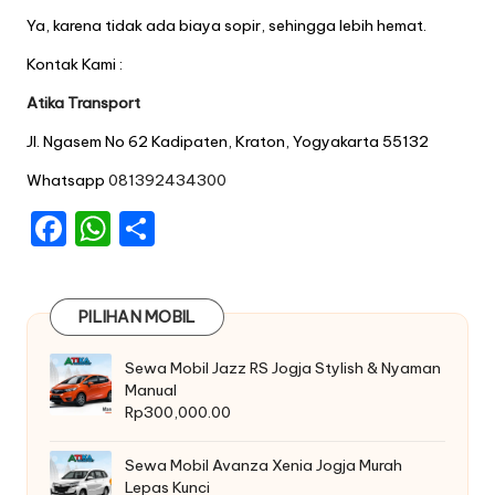
Ya, karena tidak ada biaya sopir, sehingga lebih hemat.
Kontak Kami :
Atika Transport
Jl. Ngasem No 62 Kadipaten, Kraton, Yogyakarta 55132
Whatsapp
081392434300
F
W
S
a
h
h
c
a
ar
PILIHAN MOBIL
e
ts
e
b
A
Sewa Mobil Jazz RS Jogja Stylish & Nyaman
Manual
o
p
Rp
300,000.00
o
p
k
Sewa Mobil Avanza Xenia Jogja Murah
Lepas Kunci