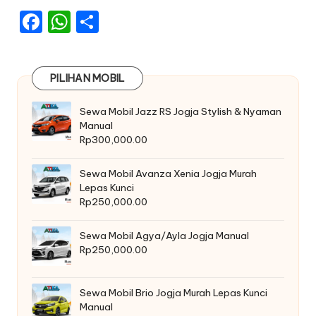
F
W
S
a
h
h
c
a
ar
PILIHAN MOBIL
e
ts
e
b
A
Sewa Mobil Jazz RS Jogja Stylish & Nyaman
Manual
o
p
Rp
300,000.00
o
p
k
Sewa Mobil Avanza Xenia Jogja Murah
Lepas Kunci
Rp
250,000.00
Sewa Mobil Agya/Ayla Jogja Manual
Rp
250,000.00
Sewa Mobil Brio Jogja Murah Lepas Kunci
Manual