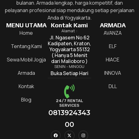
bulanan. Armada lengkap, harga kompetitif, dan
pelayanan profesional siap mendukung setiap perjalanan
Anda di Yogyakarta.
MENU UTAMA
Kontak Kami
ARMADA
Alamat :
Home
AVANZA
Jl. Ngasem No 62
Kadipaten, Kraton,
Tentang Kami
ELF
Yogyakarta 55132
( Hanya 5 Menit
Sewa Mobil Jogja
HIACE
dari Malioboro )
SENIN - MINGGU
Armada
INNOVA
Buka Setiap Hari
Kontak
DLL
Blog
24/7 RENTAL
SERVICES
0813924343
00